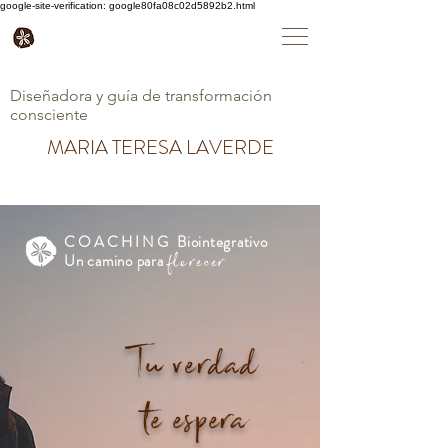
google-site-verification: google80fa08c02d5892b2.html
Diseñadora y guía de transformación
consciente
MARIA TERESA LAVERDE
COACHING
Biointegrativo
florecer
Un camino para
Tu
verdad
te espera