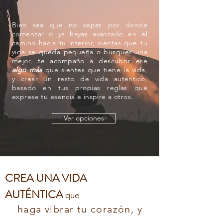
Bien sea que no sepas por donde
comenzar o ya hayas avanzado en el
camino hacia tu interior, sientas que tu
vida se queda pequeña o busques una
mejor, te acompaño a descubrir ese
algo más
que sientes que tiene la vida,
y
crear un resto de vida auténtico,
basado en tus propias reglas que
exprese tu esencia e inspire a otros.
Ver opciones
CREA UNA VIDA
AUTÉNTICA
que
haga vibrar tu corazón, y