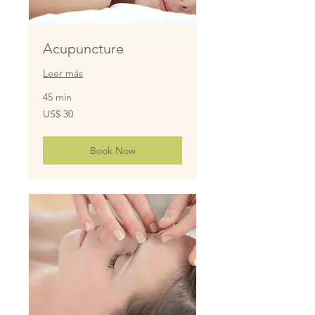
Acupuncture
Leer más
45 min
30
US$ 30
dólares
estadounidenses
Book Now