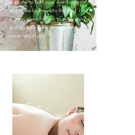
click me to add your own content
and make changes to the font. I’m
a great place for you to tell a story
and let your users know a little
more about you.