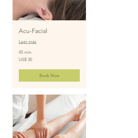
Acu-Facial
Leer más
45 min
30
US$ 30
dólares
estadounidenses
Book Now