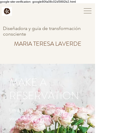
google-site-verification: google80fa08c02d5892b2.html
Diseñadora y guía de transformación
consciente
MARIA TERESA LAVERDE
MAKE A
RESERVATION
I'm a paragraph. Click here to add
your own text and edit me. It’s easy.
Just click “Edit Text” or double